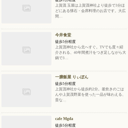
上賀茂 玉屋は上賀茂神社より徒歩で3分ほ
どにある懐石・会席料理のお店です。大広
間…
今井食堂
徒歩5分程度
上賀茂神社から北へすぐ。TVでも度々紹
介される、40年間煮汁をつぎ足しながら大
鍋で3…
一膳飯屋 りぃぼん
徒歩5分程度
上賀茂神社から徒歩約2分。釜炊きのごは
んや上賀茂野菜を使った一品が味わえる、
昔な…
cafe Mgda
徒歩5分程度