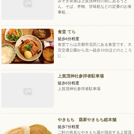
みそぎ茶屋は上賀茂神社の前にあるうど
ん、そば、丼物、甘味処などの定番のお食
事処…
食堂 てら
徒歩6分程度
食堂てらは京都市北区にある食堂です。大
宮交通公園から北へ徒歩10分ほどのところ
に…
上賀茂神社参拝者駐車場
徒歩6分程度
上賀茂神社参拝者駐車場
やきもち 葵家やきもち総本舗
徒歩7分程度
二軒の有名なやきもち屋が混在する上賀茂