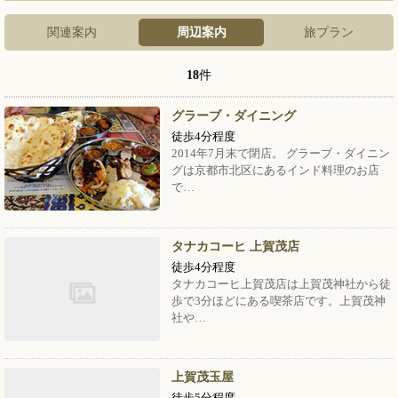
関連案内
周辺案内
旅プラン
18
件
グラーブ・ダイニング
徒歩4分程度
2014年7月末で閉店。 グラーブ・ダイニン
グは京都市北区にあるインド料理のお店
で…
タナカコーヒ 上賀茂店
徒歩4分程度
タナカコーヒ上賀茂店は上賀茂神社から徒
歩で3分ほどにある喫茶店です。上賀茂神
社や…
上賀茂玉屋
徒歩5分程度