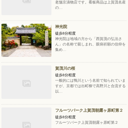
老舗京漬物店です。看板商品は上賀茂名産
の…
神光院
徒歩8分程度
神光院は地域の方から「西賀茂の弘法さ
ん」の名称で親しまれ、眼病祈願の信仰を
集め…
賀茂川の桜
徒歩8分程度
一般的には鴨川という名前で知られていま
すが、京都では出町柳で高野川と合流する
以…
フルーツパーク上賀茂朝露ヶ原町第２
徒歩8分程度
フルーツパーク上賀茂朝露ヶ原町第２