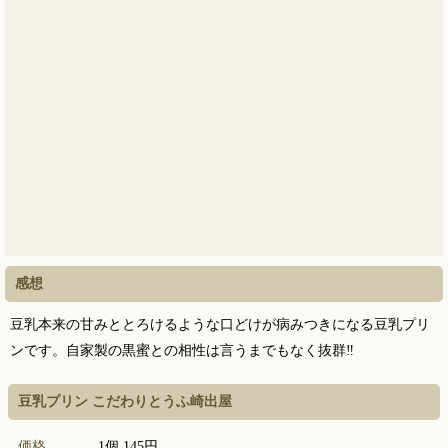
感想
豆乳本来の甘みととろけるような口どけが病みつきになる豆乳プリ
ンです。自家製の黒蜜との相性は言うまでもなく抜群‼︎
豆乳プリン こだわりとうふ崎出屋
価格
1個 145円