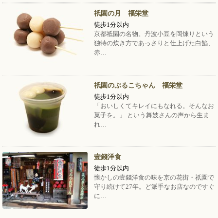
祇園の月 福栄堂
徒歩1分以内
京都祗園の名物。丹波小豆を岡煉りという
独特の炊き方であっさりと仕上げた白餡、
赤…
祇園のぷるこちゃん 福栄堂
徒歩1分以内
「おいしくてキレイにもなれる。そんなお
菓子を。」 という舞妓さんの声から生ま
れ…
壹錢洋食
徒歩1分以内
懐かしの壹錢洋食の味を京の花街・祇園で
守り続けて27年。ど派手なお店なのですぐ
に…