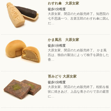
わすれ傘 大原女家
徒歩1分程度
大原女家、閉店のため販売終了。知恩院の
七不思議一つ、左甚五郎のわすれ傘に因ん
だ…
かま風呂 大原女家
徒歩1分程度
大原女家、閉店のため販売終了。 かま風
呂は、独自の製法によって柚子を調合した
香…
苔みどり 大原女家
徒歩1分程度
大原女家、閉店のため販売終了。粒餡を板
状に焼きあげ、上品な青さのりで京の庭苔
に…