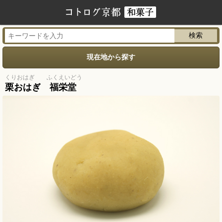
現在地から探す
くりおはぎ ふくえいどう
栗おはぎ 福栄堂