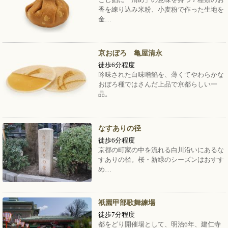
香を練り込み米粉、小麦粉で作った生地を
金…
京おぼろ 亀屋清永
徒歩6分程度
吟味された白味噌餡を、薄くてやわらかな
おぼろ種ではさんだ上品で京都らしい一
品。
なすありの径
徒歩6分程度
京都の町家の中を流れる白川沿いにあるな
すありの径。桜・新緑のシーズンはおすす
め…
祇園甲部歌舞練場
徒歩7分程度
都をどり開催場として、明治6年、建仁寺