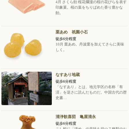
4月 さくら飴 桜花爛漫の桜の花びらを表す
印象菓。桜の葉をちりばめた香り豊かな
飴。
栗あめ 祇園小石
徒歩6分程度
10月 栗あめ。丹波栗を加えてさらに美味
しく。
なすあり地蔵
徒歩6分程度
「なすあり」とは、地元学区の名称「有
済」を逆さに読んだものだ。中国古代の歴
史書…
清浄歓喜団 亀屋清永
徒歩6分程度
こし餡に「清め」の意味を持つ７種類のお