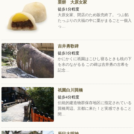
栗餅 大原女家
徒歩1分程度
大原女家、閉店のため販売終了。 つぶ餡
たっぷりの大福の中に栗がまるごと一個入
っ…
吉井勇歌碑
徒歩3分程度
かにかくに祇園はこひし寝るときも枕の下
を水のながるる この碑は吉井勇の古希を
記念…
祇園白川巽橋
徒歩4分程度
伝統的建造物群保存地区に指定されている
巽橋周辺。京都に来た！と実感できること
間…
辰巳大明神