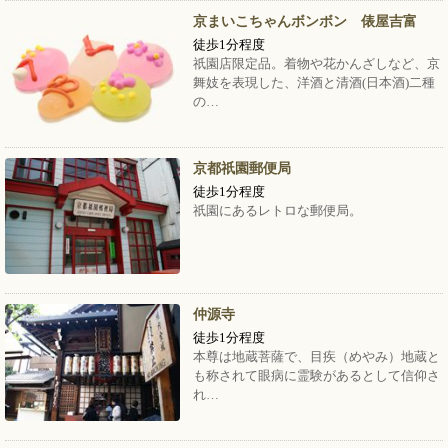
京まいこちゃんボンボン 俵屋吉富
徒歩1分程度
祇園店限定品。着物や花かんざしなど、京
舞妓を表現した、洋酒と清酒(日本酒)二種
の…
京都祇園郵便局
徒歩1分程度
祇園にあるレトロな郵便局。
仲源寺
徒歩1分程度
本尊は地蔵菩薩で、目疾（めやみ）地蔵と
も称されて眼病に霊験があるとして信仰さ
れ…