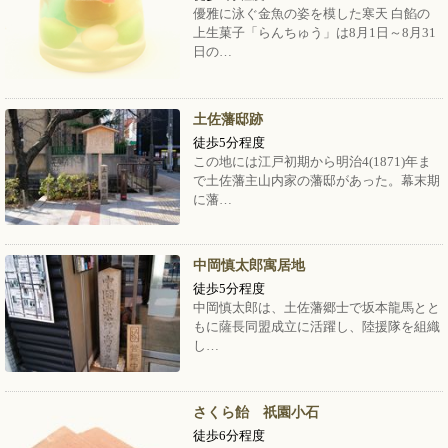
優雅に泳ぐ金魚の姿を模した寒天 白餡の
上生菓子「らんちゅう」は8月1日～8月31
日の…
土佐藩邸跡
徒歩5分程度
この地には江戸初期から明治4(1871)年ま
で土佐藩主山内家の藩邸があった。幕末期
に藩…
中岡慎太郎寓居地
徒歩5分程度
中岡慎太郎は、土佐藩郷士で坂本龍馬とと
もに薩長同盟成立に活躍し、陸援隊を組織
し…
さくら飴 祇園小石
徒歩6分程度