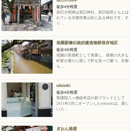
徒歩4分程度
辰巳大明神は辰巳神社、辰巳稲荷ともよば
れている京都市東山区にある神社です。す
ぐ…
祇園新橋伝統的建造物群保存地区
徒歩4分程度
祇園の茶屋町として発展し、規模の大きな
町家が通りに面して軒を並べて建つ。京都
ら…
nikiniki
徒歩4分程度
聖護院八ッ橋総本店の新ブランドとして
2011年3月にオープンしたnikinikiは、新し
い八…
ぎおん徳屋