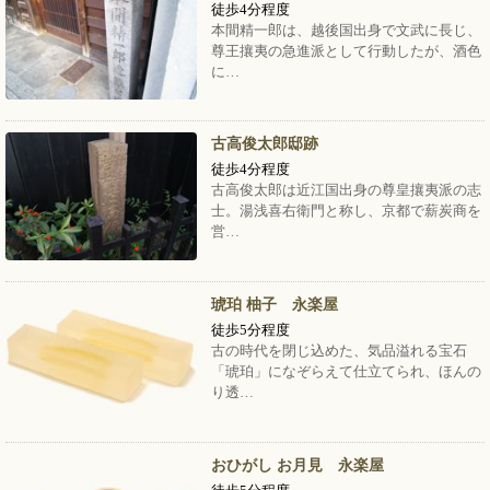
徒歩4分程度
本間精一郎は、越後国出身で文武に長じ、
尊王攘夷の急進派として行動したが、酒色
に…
古高俊太郎邸跡
徒歩4分程度
古高俊太郎は近江国出身の尊皇攘夷派の志
士。湯浅喜右衛門と称し、京都で薪炭商を
営…
琥珀 柚子 永楽屋
徒歩5分程度
古の時代を閉じ込めた、気品溢れる宝石
「琥珀」になぞらえて仕立てられ、ほんの
り透…
おひがし お月見 永楽屋