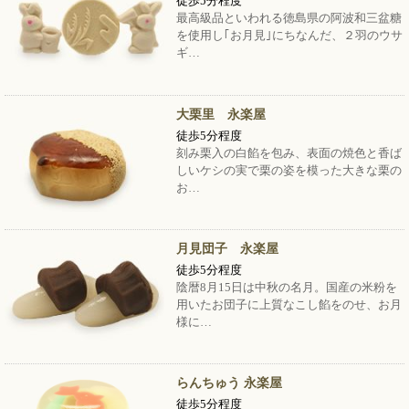
徒歩5分程度
最高級品といわれる徳島県の阿波和三盆糖
を使用し｢お月見｣にちなんだ、２羽のウサ
ギ…
大栗里 永楽屋
徒歩5分程度
刻み栗入の白餡を包み、表面の焼色と香ば
しいケシの実で栗の姿を模った大きな栗の
お…
月見団子 永楽屋
徒歩5分程度
陰暦8月15日は中秋の名月。国産の米粉を
用いたお団子に上質なこし餡をのせ、お月
様に…
らんちゅう 永楽屋
徒歩5分程度