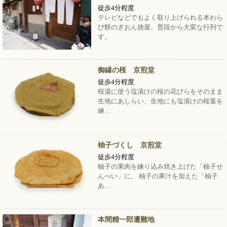
徒歩4分程度
テレビなどでもよく取り上げられる本わら
び餅のぎおん徳屋。普段から大変な行列で
す。
御縁の桜 京煎堂
徒歩4分程度
桜湯に使う塩漬けの桜の花びらをそのまま
生地にあしらい、生地にも塩漬けの桜葉を
練…
柚子づくし 京煎堂
徒歩4分程度
柚子の果肉を練り込み焼き上げた「柚子せ
んべい」に、 柚子の果汁を加えた「柚子
あ…
本間精一郎遭難地