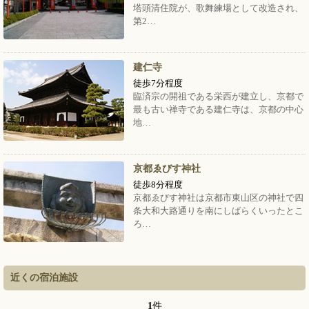
塔頭清住院が、歌舞練場として改造され、
第2…
建仁寺
徒歩7分程度
臨済宗の開祖である栄西が建立し、京都で
最も古い禅寺である建仁寺は、京都の中心
地…
京都ゑびす神社
徒歩8分程度
京都ゑびす神社は京都市東山区の神社で四
条大和大路通りを南にしばらくいったとこ
ろ…
近くの宿泊施設
1
件