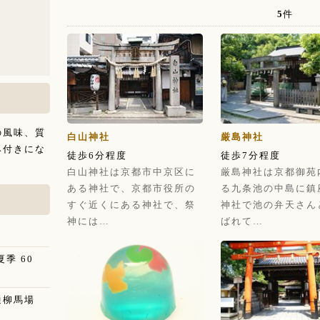
5
件
の風味、質
白山神社
厳島神社
み付きにな
徒歩6分程度
徒歩7分程度
白山神社は京都市中京区に
厳島神社は京都御苑
ある神社で、京都市役所の
る九条池の中島に鎮
すぐ近くにある神社で、祭
神社で池の弁天さん
神には…
ばれて…
夏季 60
通柳馬場