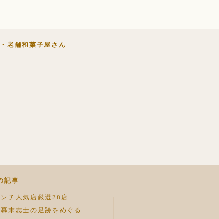
・老舗和菓子屋さん
の記事
ンチ人気店厳選28店
！幕末志士の足跡をめぐる