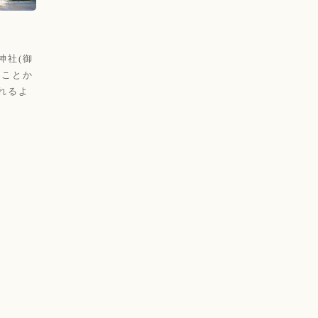
神社(御
たことか
れるよ