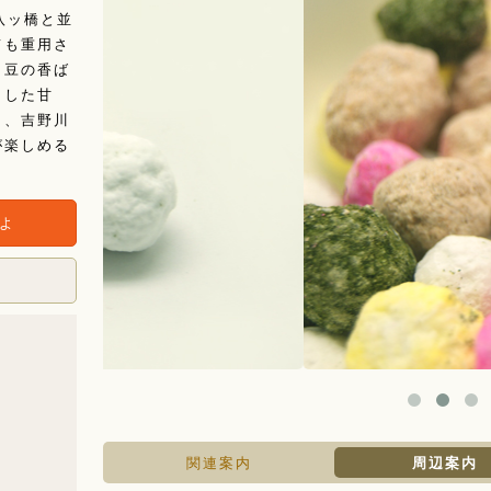
八ッ橋と並
ても重用さ
う豆の香ば
りした甘
と、吉野川
が楽しめる
関連案内
周辺案内