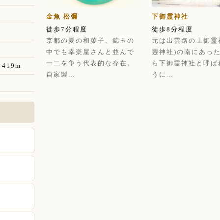
金魚 松彌
下御霊神社
徒歩7分程度
徒歩8分程度
京都の夏の和菓子、錦玉の
元は出雲路の上御霊
中でも幸楽屋さんと並んで
靈神社)の南にあっ
一二を争う代表的な存在。
ら下御霊神社と呼ば
419m
自家製…
うに…