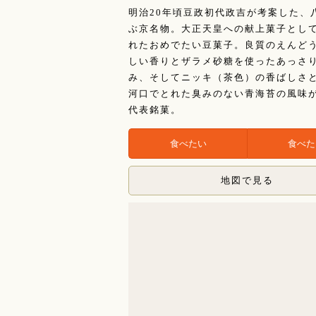
明治20年頃豆政初代政吉が考案した、
ぶ京名物。大正天皇への献上菓子とし
れたおめでたい豆菓子。良質のえんど
しい香りとザラメ砂糖を使ったあっさ
み、そしてニッキ（茶色）の香ばしさ
河口でとれた臭みのない青海苔の風味
代表銘菓。
地図で見る