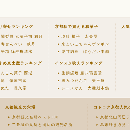
り寄せランキング
京都駅で買える和菓子
人気
阿闍梨餅 京菓子司 満月
琥珀 柚子 永楽屋
千寿せんべい 鼓月
京まいこちゃんボンボン
金平糖 緑寿庵清水
栗甘納豆 ぼうだい本舗
すめ京土産ランキング
インスタ映えランキング
れんこん菓子 西湖
生銅鑼焼 朧八瑞雲堂
雲龍 俵屋吉富
黒みつだんご 美玉屋
きぬた 長久堂
レースかん 大極殿本舗
京都観光の穴場
コトログ京都人気
京都観光名所ベスト100
京都北山周辺ラ
二条城の見所と周辺の観光名所
幕末好き必見