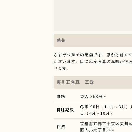
感想
さすが豆菓子の老舗です。ほかとは豆
が違います。口に広がる豆の風味が病
ります。
夷川五色豆 豆政
価格
袋入 368円～
冬季 90日（11月～3月）
賞味期限
日（4月～10月）
京都府京都市中京区夷川
住所
西入ル六丁目264