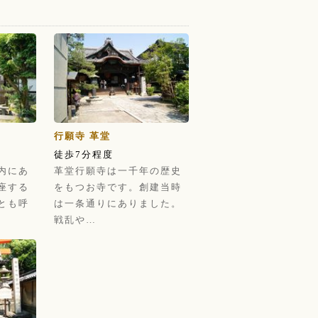
行願寺 革堂
徒歩7分程度
内にあ
革堂行願寺は一千年の歴史
座する
をもつお寺です。創建当時
とも呼
は一条通りにありました。
戦乱や…