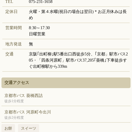
TEL
075-231-1658
定休日
火曜・第４水曜(祝日の場合は翌日)＊お正月休みは長
め
営業時間
8:30～17:30
日曜営業
地方発送
無
交通
京阪｢出町柳｣駅5番出口西徒歩5分、｢京都」駅市バス2
05・「四条河原町」駅市バス37,205｢葵橋｣下車徒歩す
ぐ出町柳駅から339m
交通アクセス
京都市バス 葵橋西詰
徒歩1分程度
京都市バス 河原町今出川
徒歩2分程度
お餅
スイーツ