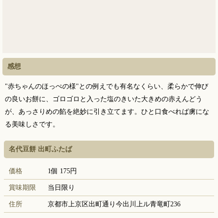
感想
"赤ちゃんのほっぺの様"との例えでも有名なくらい、柔らかで伸び
の良いお餅に、ゴロゴロと入った塩のきいた大きめの赤えんどう
が、あっさりめの餡を絶妙に引き立てます。ひと口食べれば虜にな
る美味しさです。
名代豆餅 出町ふたば
価格
1個 175円
賞味期限
当日限り
住所
京都市上京区出町通り今出川上ル青竜町236