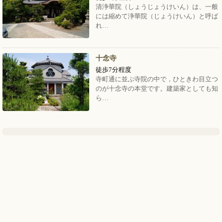
清浄華院（しょうじょうけいん）は、一般
には縮めて浄華院（じょうけいん）と呼ば
れ…
十念寺
徒歩7分程度
寺町通に並ぶ寺院の中で，ひときわ目立つ
のが十念寺の本堂です。建築家としても知
ら…