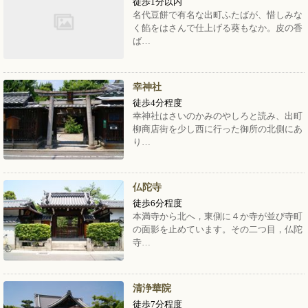
徒歩1分以内
名代豆餅で有名な出町ふたばが、惜しみな
く餡をはさんで仕上げる葵もなか。皮の香
ば…
幸神社
徒歩4分程度
幸神社はさいのかみのやしろと読み、出町
柳商店街を少し西に行った御所の北側にあ
り…
仏陀寺
徒歩6分程度
本満寺から北へ，東側に４か寺が並び寺町
の面影を止めています。その二つ目，仏陀
寺…
清浄華院
徒歩7分程度