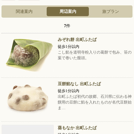
関連案内
周辺案内
旅プラン
7
件
みぞれ餅 出町ふたば
徒歩1分以内
こし餡を道明寺粉入りの葛餅で包み、笹の
葉で巻いた饅頭。
豆餅餡なし 出町ふたば
徒歩1分以内
出町ふたば初代の故郷、石川県に伝わる神
饌用の豆餅に餡を入れたものが名代豆餅始
ま…
葵もなか 出町ふたば