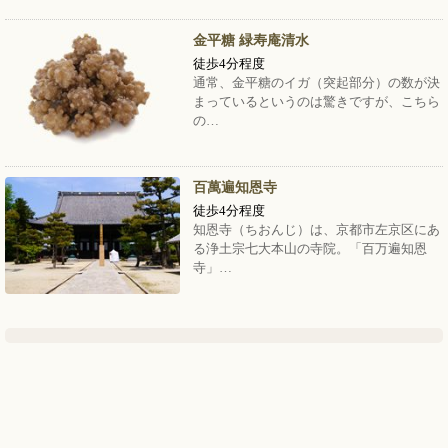
金平糖 緑寿庵清水
徒歩4分程度
通常、金平糖のイガ（突起部分）の数が決
まっているというのは驚きですが、こちら
の…
百萬遍知恩寺
徒歩4分程度
知恩寺（ちおんじ）は、京都市左京区にあ
る浄土宗七大本山の寺院。「百万遍知恩
寺」…