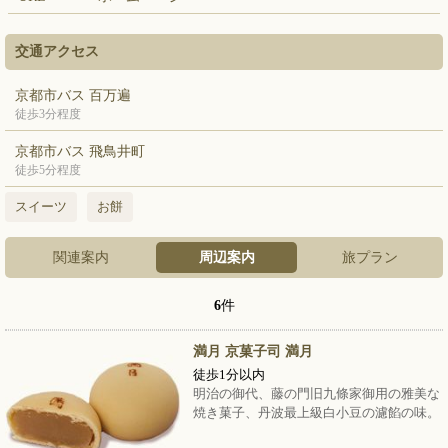
交通アクセス
京都市バス 百万遍
徒歩3分程度
京都市バス 飛鳥井町
徒歩5分程度
スイーツ
お餅
関連案内
周辺案内
旅プラン
6
件
満月 京菓子司 満月
徒歩1分以内
明治の御代、藤の門旧九條家御用の雅美な
焼き菓子、丹波最上級白小豆の濾餡の味。