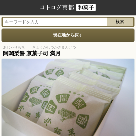
現在地から探す
あじゃりもち きょうがしつかさまんげつ
阿闍梨餅 京菓子司 満月