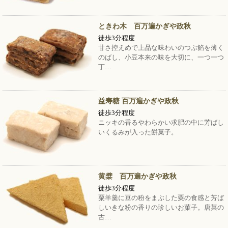
ときわ木 百万遍かぎや政秋
徒歩3分程度
甘さ控えめで上品な味わいのつぶ餡を薄く
のばし、小豆本来の味を大切に、一つ一つ
丁…
益寿糖 百万遍かぎや政秋
徒歩3分程度
ニッキの香るやわらかい求肥の中に芳ばし
いくるみが入った餅菓子。
黄檗 百万遍かぎや政秋
徒歩3分程度
粟羊羹に豆の粉をまぶした粟の食感と芳ば
しいきな粉の香りの珍しいお菓子。唐菓の
古…