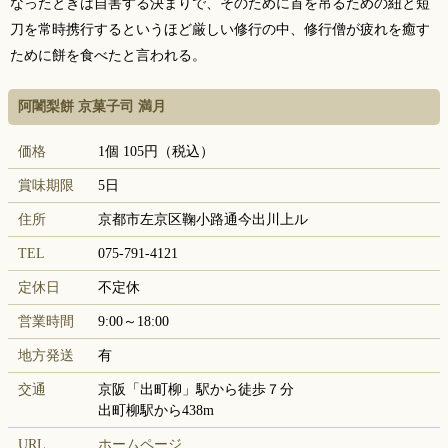
なったときは自害する決まりで、そのために首を吊るための紐と短
刀を常時携行するというほど厳しい修行の中、修行僧が疲れを癒す
ために餅を食べたと言われる。
阿闍梨餅 京菓子司 満月
価格
1個 105円（税込）
賞味期限
5日
住所
京都市左京区鞠小路通今出川上ル
TEL
075-791-4121
定休日
不定休
営業時間
9:00～18:00
地方発送
有
交通
京阪「出町柳」駅から徒歩７分
出町柳駅から438m
URL
ホームページ