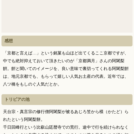
感想
「京都と言えば…」という銘菓も山ほど出てくるここ京都ですが、
中でも絶対抑えておいて頂きたいのが「京都満月」さんの阿闍梨
餠。餠と聞いてのイメージを、良い意味で裏切ってくれる阿闍梨餠
は、地元京都でも、もらって嬉しい人気お土産の代表。近年では、
八ツ橋をもしのぐ人気だとか。
トリビアの池
天台宗・真言宗の修行僧阿闍梨が被るあじろ笠から模（かたど）ら
れたという阿闍梨餅。
千日回峰行という比叡山廷暦寺での荒行。途中で行を続けられなく