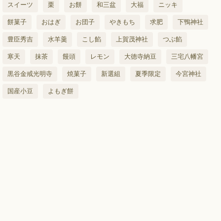
スイーツ
栗
お餅
和三盆
大福
ニッキ
餅菓子
おはぎ
お団子
やきもち
求肥
下鴨神社
豊臣秀吉
水羊羹
こし餡
上賀茂神社
つぶ餡
寒天
抹茶
饅頭
レモン
大徳寺納豆
三宅八幡宮
黒谷金戒光明寺
焼菓子
新選組
夏季限定
今宮神社
国産小豆
よもぎ餅