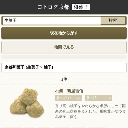
現在地から探す
地図で見る
京都和菓子 (生菓子 > 柚子)
1
件
柚餅 鶴屋吉信
46
34
香り高い柚子をやわらかな求肥にこめて国
産の和三盆糖をまぶした、風味豊かなつま
み菓子。爽や…