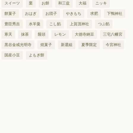
スイーツ
栗
お餅
和三盆
大福
ニッキ
餅菓子
おはぎ
お団子
やきもち
求肥
下鴨神社
豊臣秀吉
水羊羹
こし餡
上賀茂神社
つぶ餡
寒天
抹茶
饅頭
レモン
大徳寺納豆
三宅八幡宮
黒谷金戒光明寺
焼菓子
新選組
夏季限定
今宮神社
国産小豆
よもぎ餅