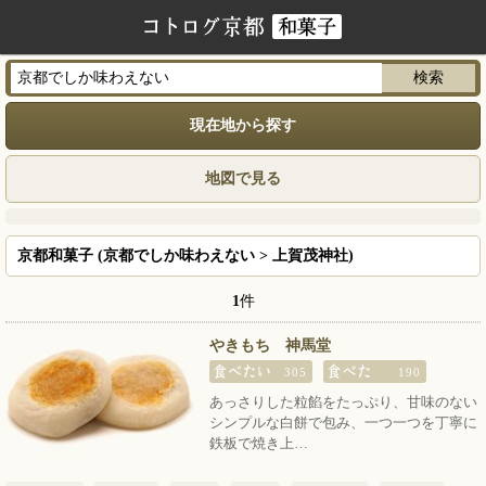
現在地から探す
地図で見る
京都和菓子 (京都でしか味わえない > 上賀茂神社)
1
件
やきもち 神馬堂
305
190
あっさりした粒餡をたっぷり、甘味のない
シンプルな白餅で包み、一つ一つを丁寧に
鉄板で焼き上…