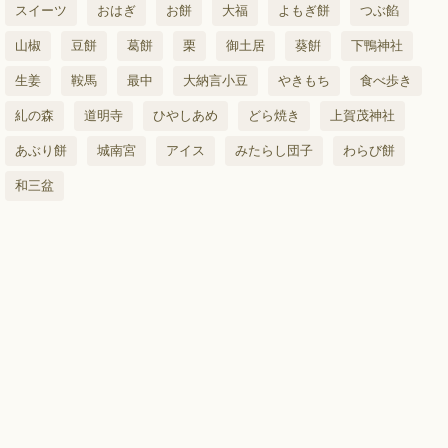
スイーツ
おはぎ
お餅
大福
よもぎ餅
つぶ餡
山椒
豆餅
葛餅
栗
御土居
葵餠
下鴨神社
生姜
鞍馬
最中
大納言小豆
やきもち
食べ歩き
糺の森
道明寺
ひやしあめ
どら焼き
上賀茂神社
あぶり餅
城南宮
アイス
みたらし団子
わらび餅
和三盆