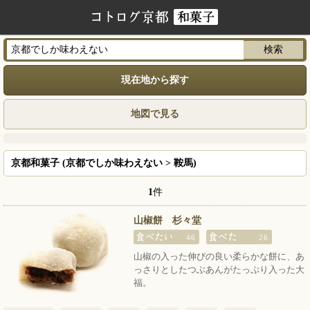
現在地から探す
地図で見る
京都和菓子 (京都でしか味わえない > 鞍馬)
1
件
山椒餅 杉々堂
46
26
山椒の入った伸びの良い柔らかな餅に、あ
っさりとしたつぶあんがたっぷり入った大
福。