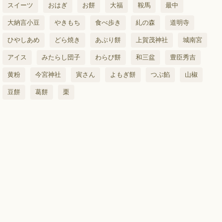
スイーツ
おはぎ
お餅
大福
鞍馬
最中
大納言小豆
やきもち
食べ歩き
糺の森
道明寺
ひやしあめ
どら焼き
あぶり餅
上賀茂神社
城南宮
アイス
みたらし団子
わらび餅
和三盆
豊臣秀吉
黄粉
今宮神社
寅さん
よもぎ餅
つぶ餡
山椒
豆餅
葛餅
栗