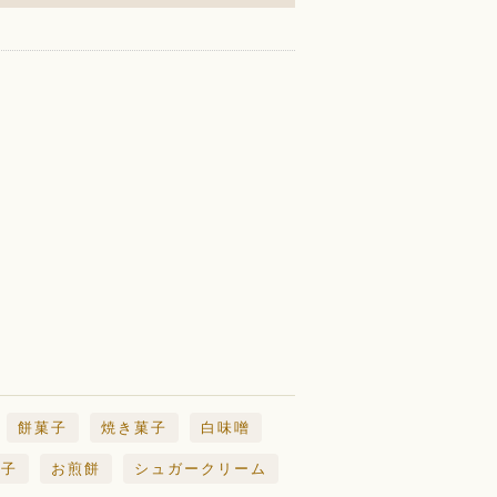
餅菓子
焼き菓子
白味噌
団子
お煎餅
シュガークリーム