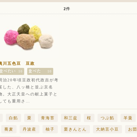
2
件
夷川五色豆 豆政
10
10
明治20年頃豆政初代政吉が考
案した、八ッ橋と並ぶ京名
物。大正天皇への献上菓子と
しても重用さ…
白餡
栗
青海苔
和三盆
桜
つぶ餡
羊羹
蕎麦
丹波産
柚子
栗きんとん
大納言小豆
お