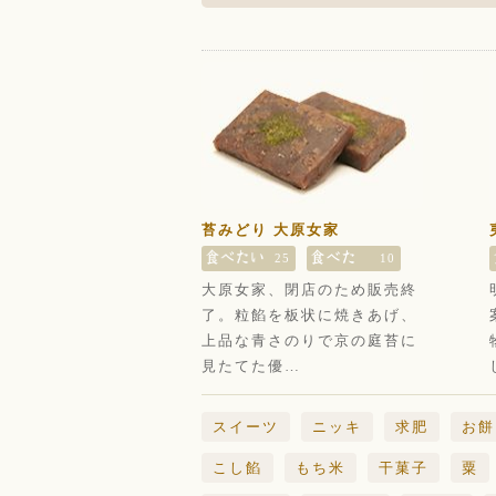
苔みどり 大原女家
25
10
大原女家、閉店のため販売終
了。粒餡を板状に焼きあげ、
上品な青さのりで京の庭苔に
見たてた優…
スイーツ
ニッキ
求肥
お餅
こし餡
もち米
干菓子
粟