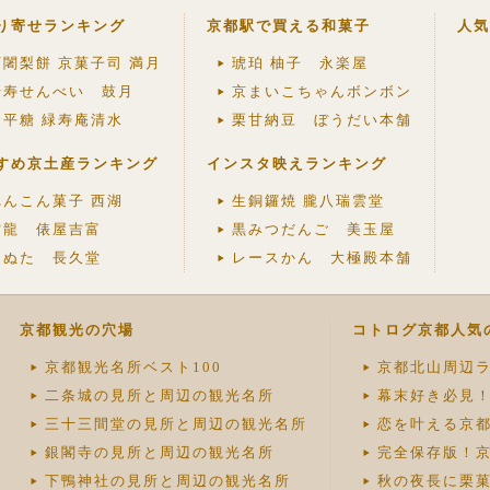
り寄せランキング
京都駅で買える和菓子
人気
阿闍梨餅 京菓子司 満月
琥珀 柚子 永楽屋
千寿せんべい 鼓月
京まいこちゃんボンボン
金平糖 緑寿庵清水
栗甘納豆 ぼうだい本舗
すめ京土産ランキング
インスタ映えランキング
れんこん菓子 西湖
生銅鑼焼 朧八瑞雲堂
雲龍 俵屋吉富
黒みつだんご 美玉屋
きぬた 長久堂
レースかん 大極殿本舗
京都観光の穴場
コトログ京都人気
京都観光名所ベスト100
京都北山周辺ラ
二条城の見所と周辺の観光名所
幕末好き必見
三十三間堂の見所と周辺の観光名所
恋を叶える京
銀閣寺の見所と周辺の観光名所
完全保存版！
下鴨神社の見所と周辺の観光名所
秋の夜長に栗菓