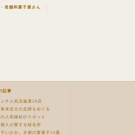
・老舗和菓子屋さん
の記事
ンチ人気店厳選28店
！幕末志士の足跡をめぐる
都の人気縁結びスポット
京都人が愛する桜名所
子いかが。京都の栗菓子14選