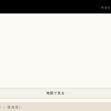
「青海苔
地図で見る
 > 青海苔)