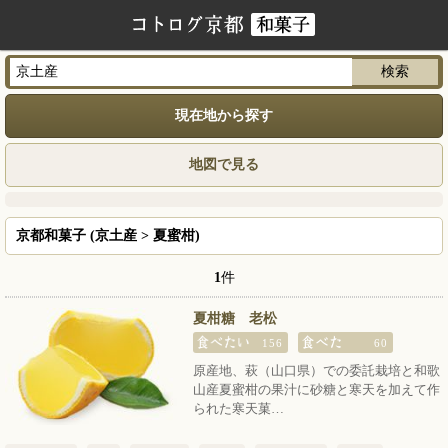
現在地から探す
地図で見る
京都和菓子 (京土産 > 夏蜜柑)
1
件
夏柑糖 老松
156
60
原産地、萩（山口県）での委託栽培と和歌
山産夏蜜柑の果汁に砂糖と寒天を加えて作
られた寒天菓…