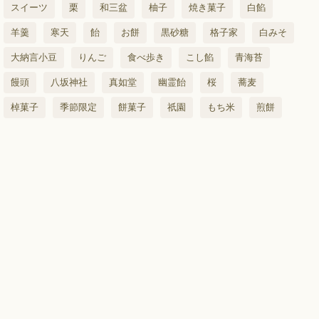
スイーツ
栗
和三盆
柚子
焼き菓子
白餡
羊羹
寒天
飴
お餅
黒砂糖
格子家
白みそ
大納言小豆
りんご
食べ歩き
こし餡
青海苔
饅頭
八坂神社
真如堂
幽霊飴
桜
蕎麦
棹菓子
季節限定
餅菓子
祇園
もち米
煎餅