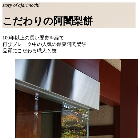
story of ajarimochi
こだわりの阿闍梨餅
100年以上の長い歴史を経て
再びブレーク中の人気の銘菓阿闍梨餅
品質にこだわる職人と技