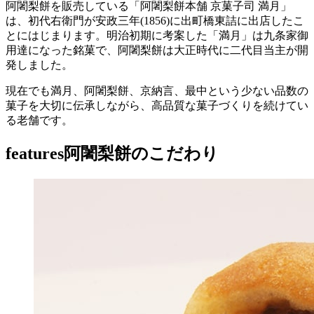
阿闍梨餅を販売している「阿闍梨餅本舗 京菓子司 満月」
は、初代右衛門が安政三年(1856)に出町橋東詰に出店したこ
とにはじまります。明治初期に考案した「満月」は九条家御
用達になった銘菓で、阿闍梨餅は大正時代に二代目当主が開
発しました。
現在でも満月、阿闍梨餅、京納言、最中という少ない品数の
菓子を大切に伝承しながら、高品質な菓子づくりを続けてい
る老舗です。
features
阿闍梨餅のこだわり