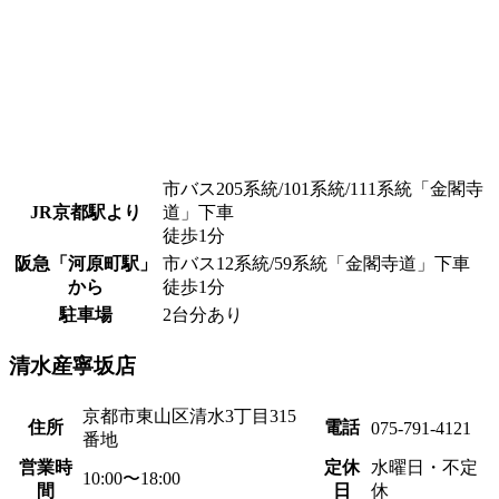
市バス205系統/101系統/111系統「金閣寺
JR京都駅より
道」下車
徒歩1分
阪急「河原町駅」
市バス12系統/59系統「金閣寺道」下車
から
徒歩1分
駐車場
2台分あり
清水産寧坂店
京都市東山区清水3丁目315
住所
電話
075-791-4121
番地
営業時
定休
水曜日・不定
10:00〜18:00
間
日
休