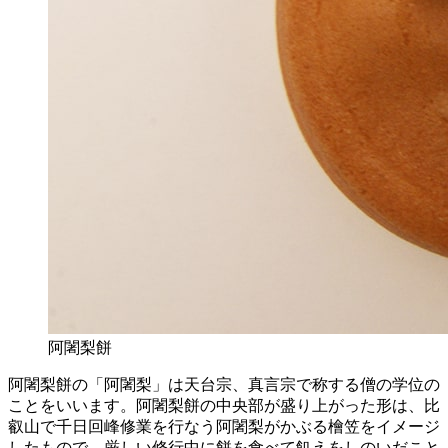
阿闍梨餅
阿闍梨餅の「阿闍梨」は天台宗、真言宗で称する僧の学位の
ことをいいます。阿闍梨餅の中央部が盛り上がった形は、比
叡山で千日回峰修業を行なう阿闍梨がかぶる檜笠をイメージ
したもので、厳しい修行中に餅を食べて飢えをしのいだこと