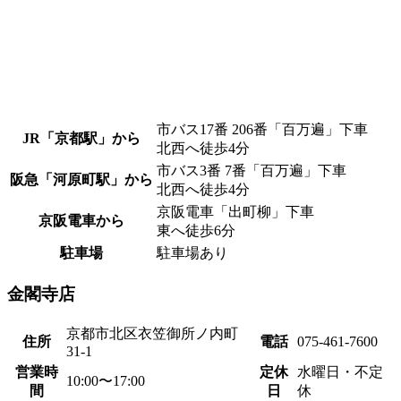
市バス17番 206番「百万遍」下車
JR「京都駅」から
北西へ徒歩4分
市バス3番 7番「百万遍」下車
阪急「河原町駅」から
北西へ徒歩4分
京阪電車「出町柳」下車
京阪電車から
東へ徒歩6分
駐車場
駐車場あり
金閣寺店
京都市北区衣笠御所ノ内町
住所
電話
075-461-7600
31-1
営業時
定休
水曜日・不定
10:00〜17:00
間
日
休