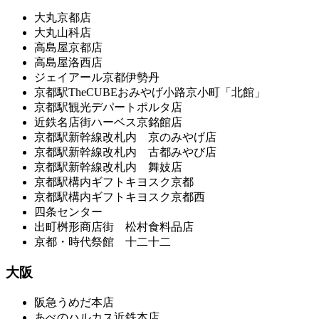
大丸京都店
大丸山科店
高島屋京都店
高島屋洛西店
ジェイアール京都伊勢丹
京都駅TheCUBEおみやげ小路京小町「北館」
京都駅観光デパートポルタ店
近鉄名店街ハーベス京銘館店
京都駅新幹線改札内 京のみやげ店
京都駅新幹線改札内 古都みやび店
京都駅新幹線改札内 舞妓店
京都駅構内ギフトキヨスク京都
京都駅構内ギフトキヨスク京都西
四条センター
出町桝形商店街 松村食料品店
京都・時代祭館 十二十二
大阪
阪急うめだ本店
あべのハルカス近鉄本店