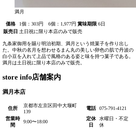
満月
価格
1個：303円 6個：1,977円
賞味期限
6日
販売日
土日祝に限り本店のみで販売
九条家御用を賜り明治初期、満月という焼菓子を作り出し
た。中秋の名月を想わせるまん丸の美しい卵色の肌で丹波の
白小豆を入れて上品で風格のある姿と味を持つ菓子である。
満月は土日祝に限り本店のみで販売。
store info
店舗案内
満月本店
京都市左京区田中大堰町
住所
電話
075-791-4121
139
営業時
定休
水曜日・不定
9:00〜18:00
間
日
休