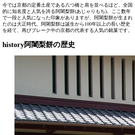
今では京都の定番土産である八つ橋と肩を並べるほど、全国
的に知名度と人気を誇る阿闍梨餅(あじゃりもち)。ここ数年
で一段と人気になった印象がありますが、阿闍梨餅が生まれ
たのは大正時代。阿闍梨餅は誕生から100年以上の長い歴史
を経て、再びブレーク中の京都の代表する人気の銘菓です。
history
阿闍梨餅の歴史